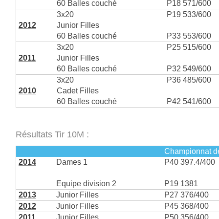
60 Balles couché
P18 571/600
3x20
P19 533/600
2012
Junior Filles
60 Balles couché
P33 553/600
3x20
P25 515/600
2011
Junior Filles
60 Balles couché
P32 549/600
3x20
P36 485/600
2010
Cadet Filles
60 Balles couché
P42 541/600
Résultats Tir 10M :
Championnat d
2014
Dames 1
P40 397.4/400
Equipe division 2
P19 1381
2013
Junior Filles
P27 376/400
2012
Junior Filles
P45 368/400
2011
Junior Filles
P50 356/400