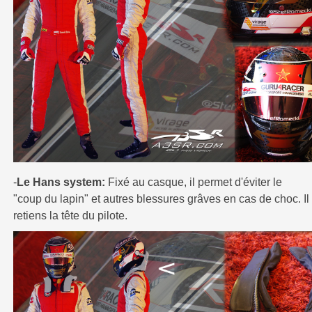
-
Le Hans system:
Fixé au casque, il permet d'éviter le
"coup du lapin" et autres blessures grâves en cas de choc. Il
retiens la tête du pilote.