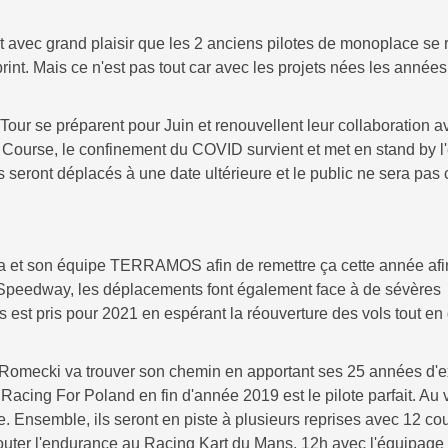
st avec grand plaisir que les 2 anciens pilotes de monoplace se 
int. Mais ce n'est pas tout car avec les projets nées les années
Tour se préparent pour Juin et renouvellent leur collaboration a
ourse, le confinement du COVID survient et met en stand by 
eront déplacés à une date ultérieure et le public ne sera pas 
ada et son équipe TERRAMOS afin de remettre ça cette année afin
Speedway, les déplacements font également face à de sévères
us est pris pour 2021 en espérant la réouverture des vols tout en
Romecki va trouver son chemin en apportant ses 25 années d'
Racing For Poland en fin d'année 2019 est le pilote parfait. Au 
te. Ensemble, ils seront en piste à plusieurs reprises avec 12 co
ajouter l'endurance au Racing Kart du Mans, 12h avec l'équipag