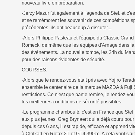
nouveau livre en préparation.
-Jerzy Mazur fut également à l'agenda de Stef, et c'e
et se remémorent les souvenir de ces compétitions spr
précédentes, ils ont beaucoup à discuter....
-Alors Philippe Pasteau et l'équipe du Classic Grand 
Romecki de même que les équipes d'Arnage dans la C
des événements. La nouvelle tombe, les 24h du Mans s
pour des raisons évidentes de sécurité.
COURSES:
-Alors que le rendez-vous était pris avec Yojiro Ter
ensemble le centenaire de la marque MAZDA à Fuji 
restrictions. Ce n'est que partie remise, le rendez-vo
les meilleures conditions de sécurité possibles.
-Le programme chamboulé, c'est en France que Stef 
aux plus jeunes. Greg Brynaert qui a déjà couru pour 
depuis ces 6 ans, il est rapide, efficace et apprend vi
à Clotkart en Rotax 2T et GT4 390cc. A cela vont s'