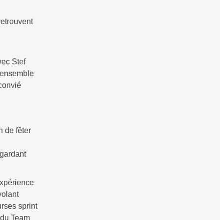
retrouvent
vec Stef
l'ensemble
convié
 de fêter
 gardant
expérience
volant
urses sprint
e du Team