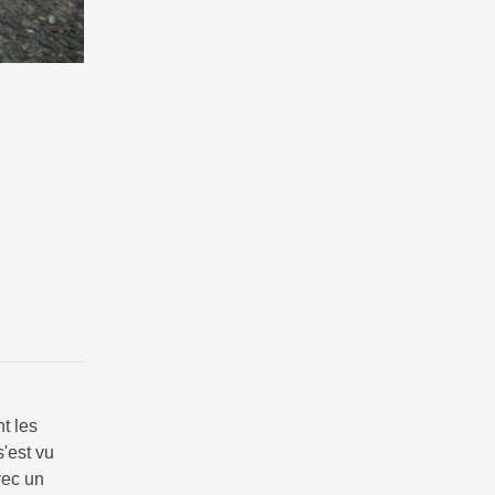
t les
'est vu
vec un