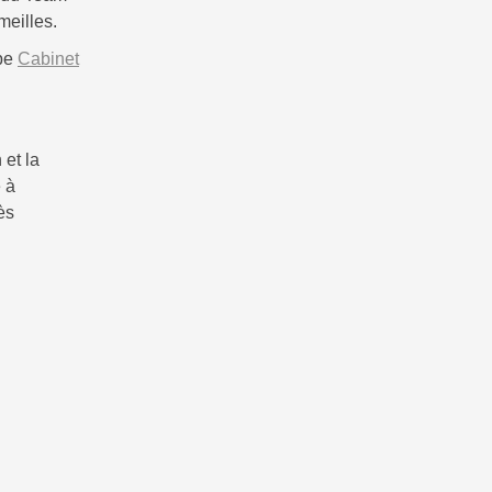
eilles.
ipe
Cabinet
 et la
e à
ès