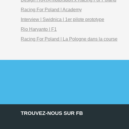
Racing For Poland | Academy
Interview | Swidnica | 1er pilote prototype
Rio Haryanto | F1
Racing For Poland | La Pologne dans la course
TROUVEZ-NOUS SUR FB