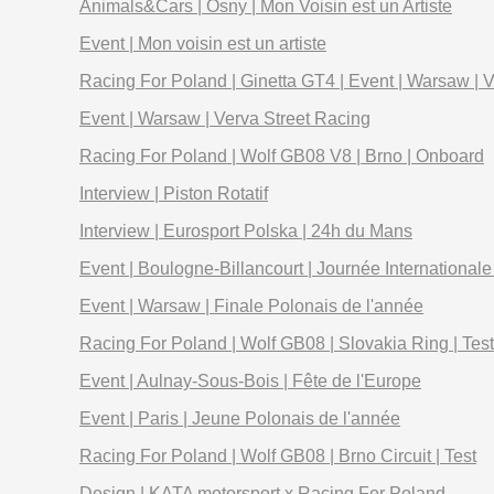
Animals&Cars | Osny | Mon Voisin est un Artiste
Event | Mon voisin est un artiste
Racing For Poland | Ginetta GT4 | Event | Warsaw | 
Event | Warsaw | Verva Street Racing
Racing For Poland | Wolf GB08 V8 | Brno | Onboard
Interview | Piston Rotatif
Interview | Eurosport Polska | 24h du Mans
Event | Boulogne-Billancourt | Journée Internationale
Event | Warsaw | Finale Polonais de l'année
Racing For Poland | Wolf GB08 | Slovakia Ring | Test
Event | Aulnay-Sous-Bois | Fête de l'Europe
Event | Paris | Jeune Polonais de l'année
Racing For Poland | Wolf GB08 | Brno Circuit | Test
Design | KATA motorsport x Racing For Poland