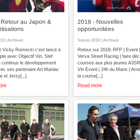
 Retour au Japon &
2018 - Nouvelles
tisations
opportunitées
19 | Archives
Saison 2018 | Archives
e Vicky Romecki c'est lancé à
Retour sur 2018: RFP | Event 
te avec Objectif Vin, Stef
Verva Street Racing | faire déc
continus le développement
courses aux plus jeunes A3SR 
avec ses partenaire Art Maniac
Vin Event | 24h du Mans | Arn
 et Jerzy[...]
la course[...]
ore
Read more