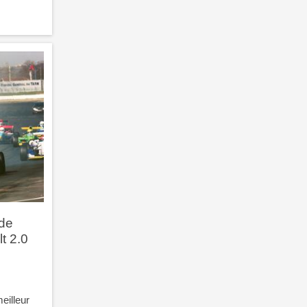
de
t 2.0
eilleur