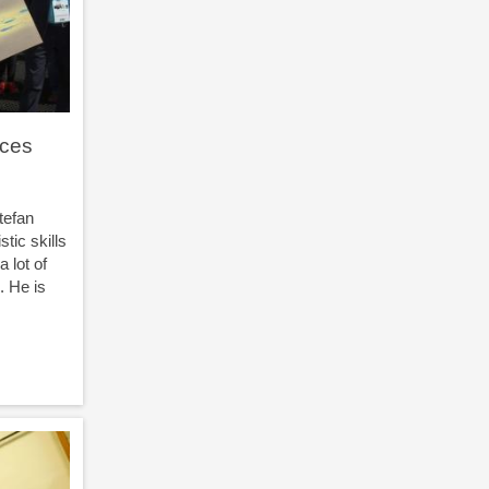
aces
tefan
tic skills
 lot of
. He is