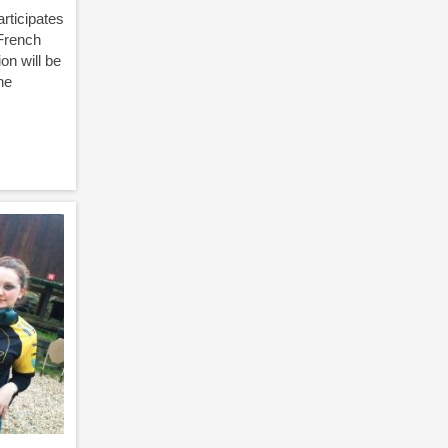
articipates
 French
on will be
he