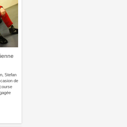
cienne
n, Stefan
ccasion de
 course
ngagée