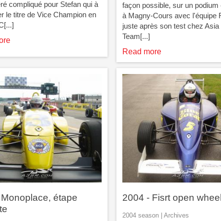
éré compliqué pour Stefan qui à
façon possible, sur un podium
 le titre de Vice Champion en
à Magny-Cours avec l'équipe 
[...]
juste après son test chez Asia
Team[...]
ore
Read more
 Monoplace, étape
2004 - Fisrt open wheel
te
2004 season | Archives