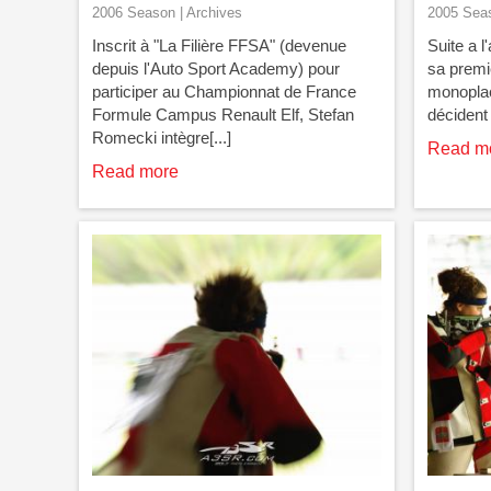
2006 Season | Archives
2005 Seas
Inscrit à "La Filière FFSA" (devenue
Suite a l
depuis l'Auto Sport Academy) pour
sa premi
participer au Championnat de France
monoplac
Formule Campus Renault Elf, Stefan
décident 
Romecki intègre[...]
Read m
Read more