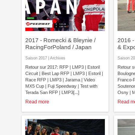
2017 - Romecki & Bleynie /
2016 -
RacingForPoland / Japan
& Exp
Saison 2017 | Archives
Saison 20
Retour sur 2017: RFP | LMP3 | Estoril
Retour s
Circuit | Best Lap RFP | LMP3 | Estoril |
Boulogne
Race RFP | LMP3 | Jarama | Video
Franco-Po
MX5 Cup | Fuji Speedway | Test with
Soutenon
Terada San RFP | LMP3[...]
Osny | Mo
Read more
Read m