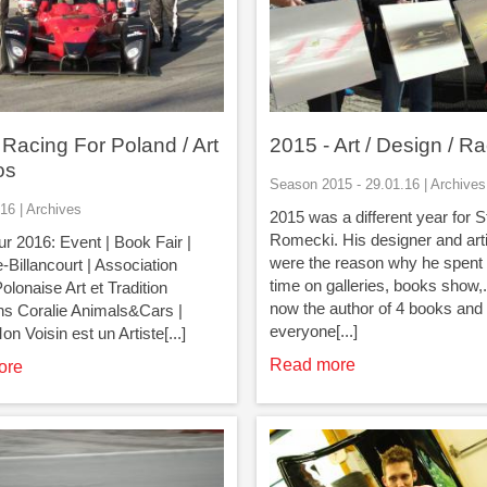
 Racing For Poland / Art
2015 - Art / Design / R
os
Season 2015 - 29.01.16 | Archives
16 | Archives
2015 was a different year for S
Romecki. His designer and artis
ur 2016: Event | Book Fair |
were the reason why he spent a
-Billancourt | Association
time on galleries, books show,.
lonaise Art et Tradition
now the author of 4 books and
s Coralie Animals&Cars |
everyone[...]
n Voisin est un Artiste[...]
Read more
ore