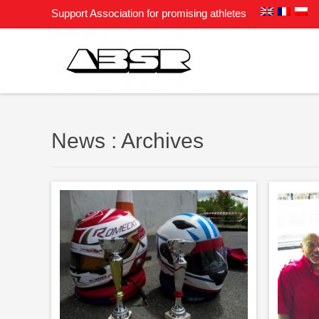
Support Association for promising athletes
News : Archives