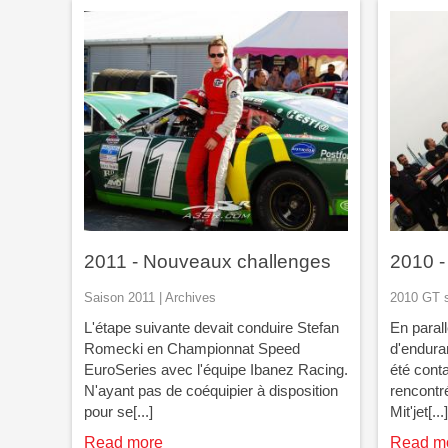
2011 - Nouveaux challenges
2010 -
Saison 2011 | Archives
2010 GT s
L'étape suivante devait conduire Stefan
En paral
Romecki en Championnat Speed
d'endura
EuroSeries avec l'équipe Ibanez Racing.
été cont
N'ayant pas de coéquipier à disposition
rencontré
pour se[...]
Mit'jet[...]
Read more
Read m