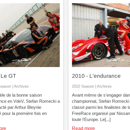
 Le GT
2010 - L'endurance
eason | Archives
2010 Season | Archives
lèle de la bonne saison
Avant même de s'engager dan
nce en VdeV, Stefan Romecki a
championnat, Stefan Romecki 
acté par Arthur Bleynie
classé parmi les finalistes de l
 pour la première fois en
FreeRace organisé par Nissa
toute l'Europe. Le[...]
ore
Read more