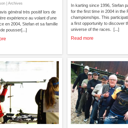
on | Archives
In karting since 1996, Stefan p
for the first time in 2004 in the
'avis général très positif lors de
championships. This participati
ère expérience au volant d'une
a first opportunity to discover t
e en 2004, Stefan et sa famille
universe of the races. [...]
de pousser[...]
Read more
ore