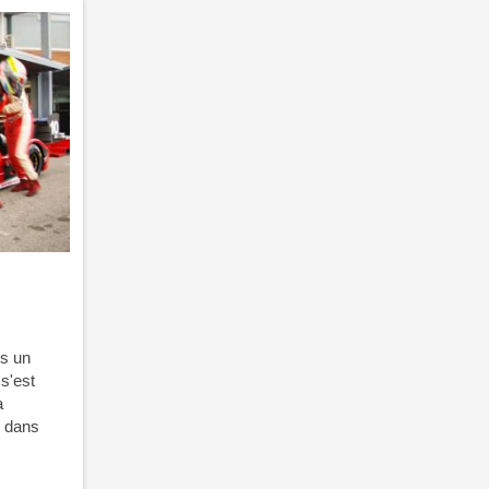
s un
s'est
a
n dans