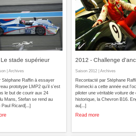
 Le stade supérieur
2012 - Challenge d'an
on | Archives
Saison 2012 | Archives
ar Stéphane Raffin à essayer
Recontacté par Stéphane Raffi
eau prototype LMP2 qu'il s'est
Romecki a cette année eut l'o
ns le but de courir aux 24
piloter une véritable voiture de
u Mans, Stefan se rend au
historique, la Chevron B16. E
u Paul Ricard[...]
au[...]
ore
Read more