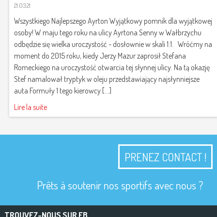
21.03.21
​Wszystkiego Najlepszego Ayrton Wyjątkowy pomnik dla wyjątkowej
osoby! W maju tego roku na ulicy Ayrtona Senny w Wałbrzychu
odbędzie się wielka uroczystość - dosłownie w skali 1:1. Wróćmy na
moment do 2015 roku, kiedy Jerzy Mazur zaprosił Stefana
Romeckiego na uroczystość otwarcia tej słynnej ulicy. Na tą okazję
Stef namalował tryptyk w oleju przedstawiający najsłynniejsze
auta Formuły 1 tego kierowcy.[...]
Lire la suite
PRENEZ CONTACT !
Prêts à soutenir nos sportifs avec nous ?
TROUVEZ-NOUS SUR FB