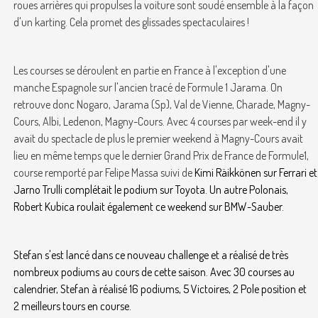
roues arrières qui propulses la voiture sont soudé ensemble à la façon
d'un karting. Cela promet des glissades spectaculaires !
Les courses se déroulent en partie en France à l'exception d'une
manche Espagnole sur l'ancien tracé de Formule 1 Jarama. On
retrouve donc Nogaro, Jarama (Sp), Val de Vienne, Charade, Magny-
Cours, Albi, Ledenon, Magny-Cours. Avec 4 courses par week-end il y
avait du spectacle de plus le premier weekend à Magny-Cours avait
lieu en même temps que le dernier Grand Prix de France de Formule1,
course remporté par Felipe Massa suivi de
Kimi Räikkönen sur Ferrari et
Jarno Trulli complétait le podium sur Toyota. Un autre Polonais,
Robert Kubica roulait également ce weekend sur BMW-Sauber.
Stefan s'est lancé dans ce nouveau challenge et a réalisé de très
nombreux podiums au cours de cette saison. Avec 30 courses au
calendrier, Stefan à réalisé 16 podiums, 5 Victoires, 2 Pole position et
2 meilleurs tours en course.