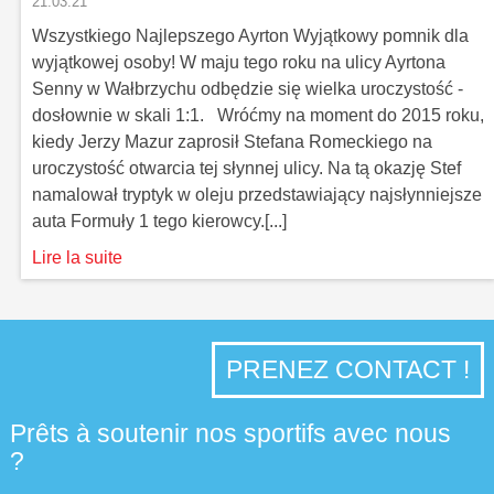
21.03.21
​Wszystkiego Najlepszego Ayrton Wyjątkowy pomnik dla
wyjątkowej osoby! W maju tego roku na ulicy Ayrtona
Senny w Wałbrzychu odbędzie się wielka uroczystość -
dosłownie w skali 1:1. Wróćmy na moment do 2015 roku,
kiedy Jerzy Mazur zaprosił Stefana Romeckiego na
uroczystość otwarcia tej słynnej ulicy. Na tą okazję Stef
namalował tryptyk w oleju przedstawiający najsłynniejsze
auta Formuły 1 tego kierowcy.[...]
Lire la suite
PRENEZ CONTACT !
Prêts à soutenir nos sportifs avec nous
?