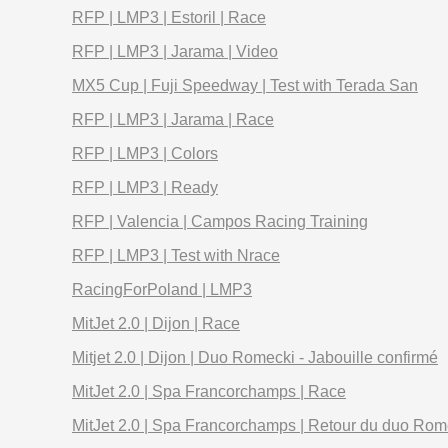
RFP | LMP3 | Estoril | Race
RFP | LMP3 | Jarama | Video
MX5 Cup | Fuji Speedway | Test with Terada San
RFP | LMP3 | Jarama | Race
RFP | LMP3 | Colors
RFP | LMP3 | Ready
RFP | Valencia | Campos Racing Training
RFP | LMP3 | Test with Nrace
RacingForPoland | LMP3
MitJet 2.0 | Dijon | Race
Mitjet 2.0 | Dijon | Duo Romecki - Jabouille confirmé
MitJet 2.0 | Spa Francorchamps | Race
MitJet 2.0 | Spa Francorchamps | Retour du duo Rome