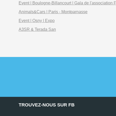
Event | Boulogne-Billancourt | Gala de l'association F
Animals&Cars | Paris - Montparnasse
Event | Osny | Expo
A3SR & Terada San
TROUVEZ-NOUS SUR FB