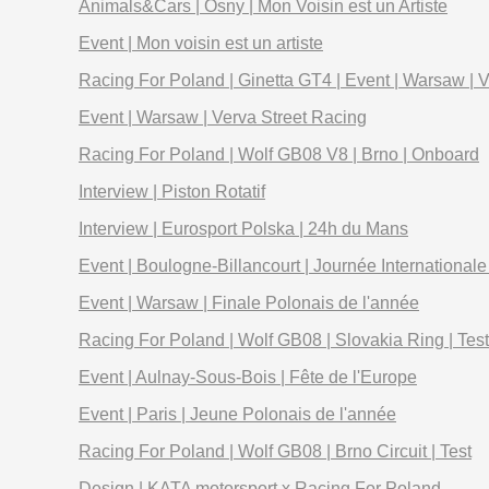
Animals&Cars | Osny | Mon Voisin est un Artiste
Event | Mon voisin est un artiste
Racing For Poland | Ginetta GT4 | Event | Warsaw | 
Event | Warsaw | Verva Street Racing
Racing For Poland | Wolf GB08 V8 | Brno | Onboard
Interview | Piston Rotatif
Interview | Eurosport Polska | 24h du Mans
Event | Boulogne-Billancourt | Journée Internationale
Event | Warsaw | Finale Polonais de l'année
Racing For Poland | Wolf GB08 | Slovakia Ring | Test
Event | Aulnay-Sous-Bois | Fête de l'Europe
Event | Paris | Jeune Polonais de l'année
Racing For Poland | Wolf GB08 | Brno Circuit | Test
Design | KATA motorsport x Racing For Poland