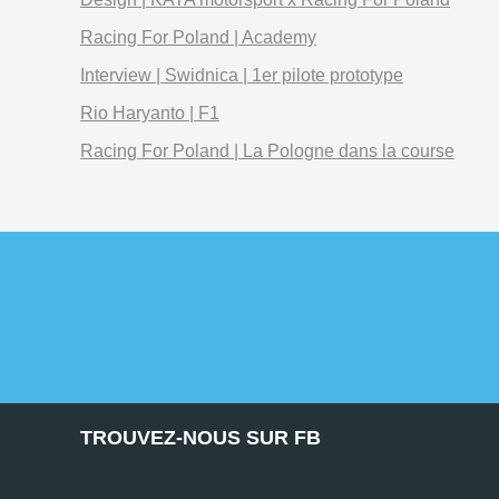
Racing For Poland | Academy
Interview | Swidnica | 1er pilote prototype
Rio Haryanto | F1
Racing For Poland | La Pologne dans la course
TROUVEZ-NOUS SUR FB