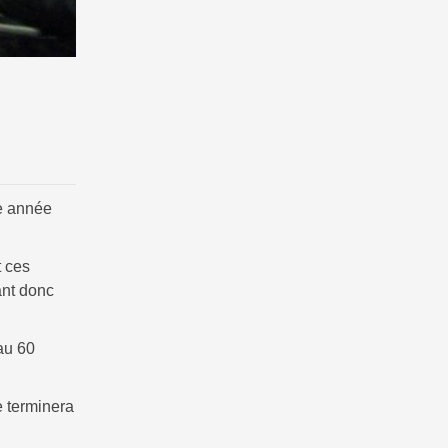
te année
t ces
ant donc
au 60
e terminera